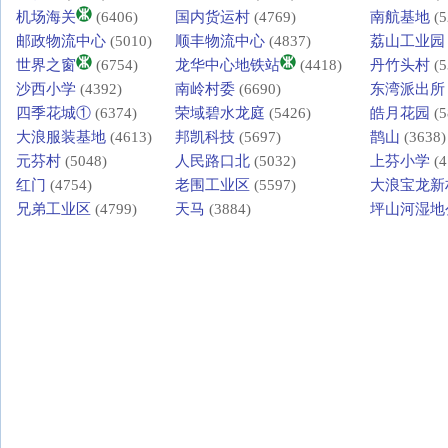
机场海关
(6406)
国内货运村
(4769)
南航基地
(5
邮政物流中心
(5010)
顺丰物流中心
(4837)
荔山工业园
世界之窗
(6754)
龙华中心地铁站
(4418)
丹竹头村
(5
沙西小学
(4392)
南岭村委
(6690)
东湾派出所
四季花城①
(6374)
荣域碧水龙庭
(5426)
皓月花园
(5
大浪服装基地
(4613)
邦凯科技
(5697)
鹊山
(3638)
元芬村
(5048)
人民路口北
(5032)
上芬小学
(4
红门
(4754)
老围工业区
(5597)
大浪宝龙新
兄弟工业区
(4799)
天马
(3884)
坪山河湿地