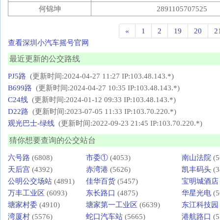
何锦坤
2891105707525
«
1
2
19
20
2
查看深圳小汽车摇号官网
最近更新的公交路线
PJ5路
(更新时间:2024-04-27 11:27 IP:103.48.143.*)
B699路
(更新时间:2024-04-27 10:35 IP:103.48.143.*)
C24线
(更新时间:2024-01-12 09:33 IP:103.48.143.*)
D22路
(更新时间:2023-07-05 11:33 IP:103.70.220.*)
观光巴士-绿线
(更新时间:2022-09-23 21:45 IP:103.70.220.*)
猜你想要查询的公交站台
六号路
(6808)
市委①
(4053)
南山法院
(5
天后宫
(4392)
赤湾港
(5626)
凯丰码头
(3
公明公交场站
(4891)
佳华百货
(5457)
宝明城酒店
万丰工业区
(6093)
东长路口
(4875)
华星光电
(5
塘家村委
(4910)
塘家第一工业区
(6639)
东江科技园
湾厦村
(5576)
蛇口汽车站
(5665)
港航路口
(5