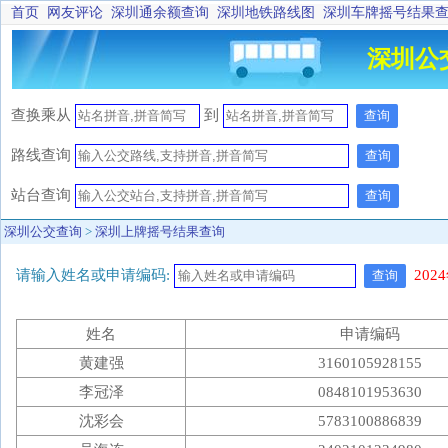
首页
网友评论
深圳通余额查询
深圳地铁路线图
深圳车牌摇号结果
深圳公
查换乘
从
到
查询
路线查询
查询
站台查询
查询
深圳公交查询
>
深圳上牌摇号结果查询
请输入姓名或申请编码:
20
查询
姓名
申请编码
黄建强
3160105928155
李冠泽
0848101953630
沈彩会
5783100886839