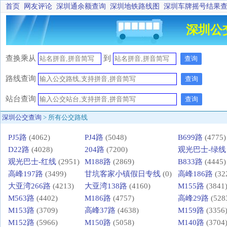
首页
网友评论
深圳通余额查询
深圳地铁路线图
深圳车牌摇号结果
深圳公
查换乘
从
到
查询
路线查询
查询
站台查询
查询
深圳公交查询
> 所有公交路线
PJ5路
(4062)
PJ4路
(5048)
B699路
(4775)
D22路
(4028)
204路
(7200)
观光巴士-绿线
观光巴士-红线
(2951)
M188路
(2869)
B833路
(4445)
高峰197路
(3499)
甘坑客家小镇假日专线
(0)
高峰186路
(32
大亚湾266路
(4213)
大亚湾138路
(4160)
M155路
(3841
M563路
(4402)
M186路
(4757)
高峰29路
(528
M153路
(3709)
高峰37路
(4638)
M159路
(3356
M152路
(5966)
M150路
(5058)
M140路
(3704