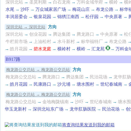
深圳北站
→
圣莫利斯
→
白石龙南
→
万科金域华府
→
横岭
→
横
水尾
→
沙吓
→
万众城家居广场
→
梅花山庄
→
布龙公路
→
标华
丰润居委会
→
银泉花园
→
锦绣江南西
→
松仔园
→
中央原著
→
方向
深圳北站 → 深圳北站
深圳北站
→
创业花园
→
腾达集团
→
腾龙路口
→
中央原著
→
松
牛栏前市场
→
上油松村
→
水斗新村
→
标华福特厂
→
布龙公路
→
皓月花园
→
碧水龙庭
→
横岭村
→
横岭
→
汇龙苑
→
万科金
B917路
方向
梅龙路公交总站 → 梅龙路公交总站
梅龙路公交总站
→
腾龙路口
→
腾达集团
→
民治花场
→
龙华肛肠
→
皓月花园
→
民康路口
→
沙元埔
→
塘水围村
→
世纪春城南
→
方向
梅龙路公交总站 → 梅龙路公交总站
梅龙路公交总站
→
金地梅陇镇南
→
沙吓
→
世纪春城南
→
塘水围
华玉龙新村
→
深圳北站东广场
→
龙华肛肠医院
→
民治花场
→
创
将查询结果发送到我的邮箱