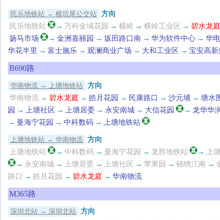
方向
民乐地铁站 → 横坑尾公交站
民乐地铁站
→
万科金域花园
→
横岭
→
横岭工业区
→
碧水龙
扬马市场
→
金洲嘉丽园
→
坂田路口南
→
华为软件中心
→
华
华花半里
→
富士施乐
→
观澜商业广场
→
大和工业区
→
宝安高新
B690路
方向
华南物流 → 上塘地铁站
华南物流
→
碧水龙庭
→
皓月花园
→
民康路口
→
沙元埔
→
塘水
园
→
上塘社区
→
上塘居委
→
永安南城
→
大信花园
→
龙华华
→
曼海宁花园
→
中科数码
→
上塘地铁站
方向
上塘地铁站 → 华南物流
上塘地铁站
→
中科数码
→
曼海宁花园
→
龙胜地铁站
→
上
→
永安南城
→
上塘居委
→
上塘社区
→
苹果园
→
锦绣江南
→
路口
→
皓月花园
→
碧水龙庭
→
华南物流
M365路
方向
深圳北站 → 深圳北站