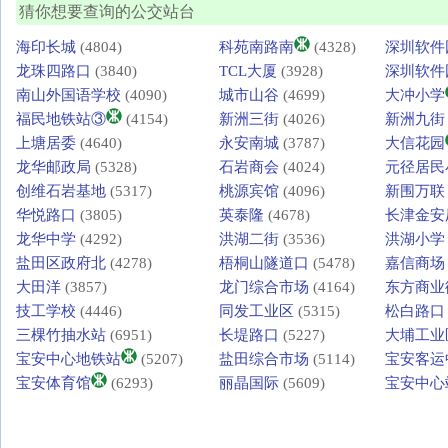
猜你想要查询的公交站台
海印长城
(4804)
科苑南路南
(4328)
深圳软件
龙珠四路口
(3840)
TCL大厦
(3928)
深圳软件
南山外国语学校
(4090)
城市山谷
(4699)
大冲小学
福民地铁站③
(4154)
新洲三街
(4026)
新洲九街
上塘居委
(4640)
永安南城
(3787)
大信花园
龙华邮政局
(5328)
石岩商会
(4024)
元径居民
创维石岩基地
(5317)
桃源宾馆
(4096)
新围万联
华悦路口
(3805)
英泰隆
(4678)
长津金安
龙华中学
(4292)
洪湖二街
(3536)
洪湖小学
盐田区政府北
(4278)
梧桐山隧道口
(5478)
嘉信商场
大田洋
(3857)
龙门综合市场
(4164)
东方商业
技工学校
(4446)
同发工业区
(5315)
松白路口
三棵竹抽水站
(6951)
长堤路口
(5227)
大埔工业
宝安中心地铁站
(5207)
盐田综合市场
(5114)
宝安客运
宝安体育馆
(6293)
丽晶国际
(5609)
宝安中心