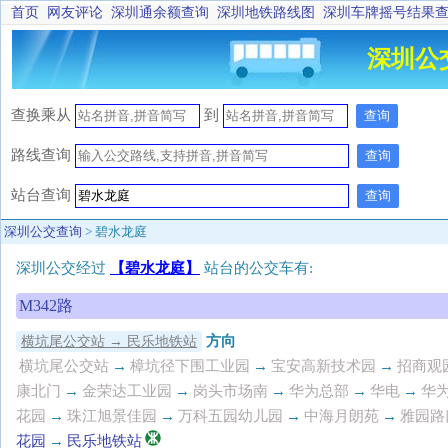
首页
网友评论
深圳通余额查询
深圳地铁路线图
深圳车牌摇号结果
深圳公
查换乘
从
到
查询
路线查询
查询
站台查询
查询
深圳公交查询
> 碧水龙庭
深圳公交经过
【碧水龙庭】
站台的公交车有:
M342路
方向
横坑尾公交站 → 民乐地铁站
横坑尾公交站
→
樟坑径下围工业园
→
宝安高新技术园
→
招商观
康北门
→
金荣达工业园
→
岗头市场南
→
华为总部
→
华电
→
华
花园
→
珠江旭景佳园
→
万科五园幼儿园
→
中海月朗苑
→
雅园路
花园
→
民乐地铁站