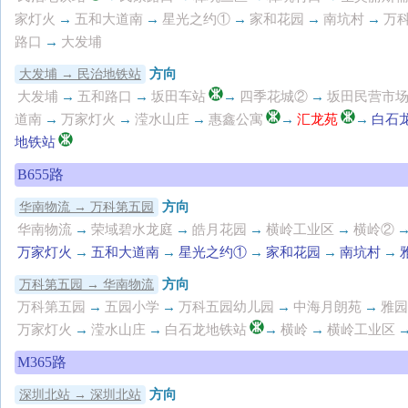
家灯火
→
五和大道南
→
星光之约①
→
家和花园
→
南坑村
→
万
路口
→
大发埔
方向
大发埔 → 民治地铁站
大发埔
→
五和路口
→
坂田车站
→
四季花城②
→
坂田民营市
道南
→
万家灯火
→
滢水山庄
→
惠鑫公寓
→
汇龙苑
→
白石
地铁站
B655路
方向
华南物流 → 万科第五园
华南物流
→
荣域碧水龙庭
→
皓月花园
→
横岭工业区
→
横岭②
万家灯火
→
五和大道南
→
星光之约①
→
家和花园
→
南坑村
→
方向
万科第五园 → 华南物流
万科第五园
→
五园小学
→
万科五园幼儿园
→
中海月朗苑
→
雅园
万家灯火
→
滢水山庄
→
白石龙地铁站
→
横岭
→
横岭工业区
M365路
方向
深圳北站 → 深圳北站