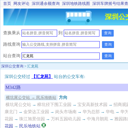
首页
网友评论
深圳通余额查询
深圳地铁路线图
深圳车牌摇号结果
深圳公
查换乘
从
到
查询
路线查询
查询
站台查询
查询
深圳公交查询
> 汇龙苑
深圳公交经过
【汇龙苑】
站台的公交车有:
M342路
方向
横坑尾公交站 → 民乐地铁站
横坑尾公交站
→
樟坑径下围工业园
→
宝安高新技术园
→
招商观
康北门
→
金荣达工业园
→
岗头市场南
→
华为总部
→
华电
→
华
花园
→
珠江旭景佳园
→
万科五园幼儿园
→
中海月朗苑
→
雅园路
花园
→
民乐地铁站