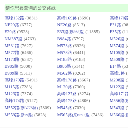
猜你想要查询的公交路线
高峰152路
(3831)
高峰169路
(3690)
高峰170
NE29路
(6777)
NE26路
(8513)
E31路
(98
E29路
(9528)
E33路
(11885)
E35路
(11
(原868路)
NM387路
(4763)
B984路
(5797)
M526路
(
M531路
(7627)
M573路
(6926)
M574路
(
M577路
(6466)
M578路
(6441)
M105路
(
M173路
(6387)
M183路
(9183)
M509路
(
B985路
(5000)
B986路
(5141)
E14路
(53
B989路
(5511)
M562路
(8262)
高峰5路
(
高峰179路
(5491)
高峰178路
(3667)
M298路
(
M115路
(7283)
M120路
(7360)
M122路
(
M123路
(7374)
高峰127路
(3274)
高峰171
高峰174路
(5127)
高峰175路
(4806)
M556路
(
M552路
(7809)
M545路
(7030)
M543路
(
(原B775路)
M559路
(5828)
M565路
(7436)
M566路
(原59路)
(原B695路)
(