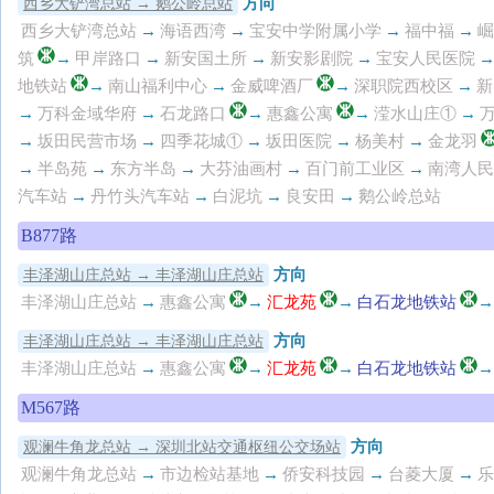
方向
西乡大铲湾总站 → 鹅公岭总站
西乡大铲湾总站
→
海语西湾
→
宝安中学附属小学
→
福中福
→
崛
筑
→
甲岸路口
→
新安国土所
→
新安影剧院
→
宝安人民医院
地铁站
→
南山福利中心
→
金威啤酒厂
→
深职院西校区
→
新
→
万科金域华府
→
石龙路口
→
惠鑫公寓
→
滢水山庄①
→
→
坂田民营市场
→
四季花城①
→
坂田医院
→
杨美村
→
金龙羽
→
半岛苑
→
东方半岛
→
大芬油画村
→
百门前工业区
→
南湾人民
汽车站
→
丹竹头汽车站
→
白泥坑
→
良安田
→
鹅公岭总站
B877路
方向
丰泽湖山庄总站 → 丰泽湖山庄总站
丰泽湖山庄总站
→
惠鑫公寓
→
汇龙苑
→
白石龙地铁站
→
方向
丰泽湖山庄总站 → 丰泽湖山庄总站
丰泽湖山庄总站
→
惠鑫公寓
→
汇龙苑
→
白石龙地铁站
→
M567路
方向
观澜牛角龙总站 → 深圳北站交通枢纽公交场站
观澜牛角龙总站
→
市边检站基地
→
侨安科技园
→
台菱大厦
→
乐