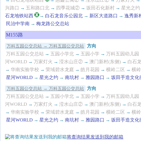
→
白石龙地铁站西
→
惠鑫公寓②
→
滢水山庄②
→
万家灯火
→
兴路口
→
五和路口北
→
四季花城②
→
坂田石化新村
→
星光之约
石龙地铁站西
→
白石龙音乐公园北
→
新区大道路口
→
逸秀新
民治中学南
→
梅龙路公交总站
M155路
方向
万科五园公交总站 → 万科五园公交总站
万科五园公交总站
→
五园小学北
→
五园小学
→
万科五园幼儿园
河WORLD
→
万家灯火
→
滢水山庄②
→
澳门新村(东侧)
→
白石
→
华南实验学校
→
荣域碧水龙庭
→
皓月花园
→
横岭二区
→
横岭
星河WORLD
→
星光之约
→
南坑村
→
雅园路口
→
坂田手造文化
方向
万科五园公交总站 → 万科五园公交总站
万科五园公交总站
→
五园小学北
→
五园小学
→
万科五园幼儿园
河WORLD
→
万家灯火
→
滢水山庄②
→
澳门新村(东侧)
→
白石
→
华南实验学校
→
荣域碧水龙庭
→
皓月花园
→
横岭二区
→
横岭
星河WORLD
→
星光之约
→
南坑村
→
雅园路口
→
坂田手造文化
将查询结果发送到我的邮箱