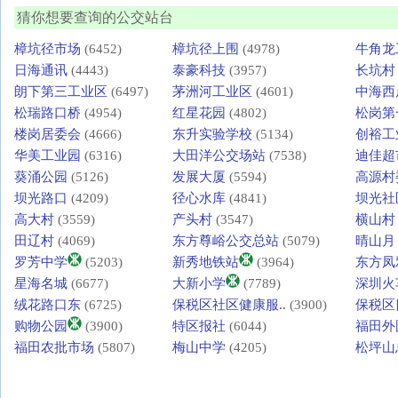
猜你想要查询的公交站台
樟坑径市场
(6452)
樟坑径上围
(4978)
牛角龙
日海通讯
(4443)
泰豪科技
(3957)
长坑村
朗下第三工业区
(6497)
茅洲河工业区
(4601)
中海西
松瑞路口桥
(4954)
红星花园
(4802)
松岗第
楼岗居委会
(4666)
东升实验学校
(5134)
创裕工
华美工业园
(6316)
大田洋公交场站
(7538)
迪佳超
葵涌公园
(5126)
发展大厦
(5594)
高源村
坝光路口
(4209)
径心水库
(4841)
坝光社
高大村
(3559)
产头村
(3547)
横山村
田辽村
(4069)
东方尊峪公交总站
(5079)
晴山月
罗芳中学
(5203)
新秀地铁站
(3964)
东方凤
星海名城
(6677)
大新小学
(7789)
深圳火
绒花路口东
(6725)
保税区社区健康服..
(3900)
保税区
购物公园
(3900)
特区报社
(6044)
福田外
福田农批市场
(5807)
梅山中学
(4205)
松坪山