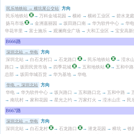
方向
民乐地铁站 → 横坑尾公交站
民乐地铁站
→
万科金域花园
→
横岭
→
横岭工业区
→
碧水龙
扬马市场
→
金洲嘉丽园
→
坂田路口南
→
华为软件中心
→
华
华花半里
→
富士施乐
→
观澜商业广场
→
大和工业区
→
宝安高新
B666路
方向
深圳北站 → 华电
深圳北站
→
白石龙村口
→
石龙路口
→
民乐地铁站
→
滢水
路口
→
坂田民营市场
→
四季花城
→
五和地铁站
→
五和中路
总部
→
坂田华城百货
→
华为基地
→
华电
方向
华电 → 深圳北站
华电
→
华为软件中心
→
坂兴路口
→
五和路口北
→
五和中路
→
→
南坑村
→
家和花园
→
星光之约
→
万家灯火
→
滢水山庄
→
民
B667路
方向
深圳北站 → 华电
深圳北站
→
白石龙村
→
石龙路口
→
潜龙花园
→
樟坑
→
铁