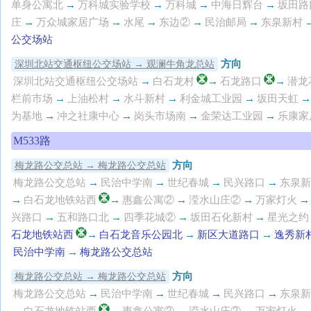
单身公寓北
→
万科城实验学校
→
万科城
→
中海日辉台
→
坂田路
庄
→
万众城家居广场
→
水尾
→
东边②
→
民治邮局
→
东泉新村
公交场站
方向
深圳北站交通枢纽公交场站 → 观澜牛角龙总站
深圳北站交通枢纽公交场站
→
白石龙村
→
石龙路口
→
潜龙
栏前市场
→
上油松村
→
水斗新村
→
利金城工业园
→
坂田天虹
→
为基地
→
冲之社康中心
→
岗头市场南
→
金荣达工业园
→
乐康家
M533路
方向
梅龙路公交总站 → 梅龙路公交总站
梅龙路公交总站
→
民治中学南
→
世纪春城
→
民兴路口
→
东泉新
→
白石龙地铁站西
→
惠鑫公寓②
→
滢水山庄②
→
万家灯火
→
兴路口
→
五和路口北
→
四季花城②
→
坂田石化新村
→
星光之约
石龙地铁站西
→
白石龙音乐公园北
→
新区大道路口
→
逸秀新
民治中学南
→
梅龙路公交总站
方向
梅龙路公交总站 → 梅龙路公交总站
梅龙路公交总站
→
民治中学南
→
世纪春城
→
民兴路口
→
东泉新