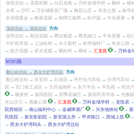
深圳北站
→
圣莫利斯
→
白石龙南
→
万科金域华府
→
横岭
→
横
水尾
→
沙吓
→
万众城家居广场
→
梅花山庄
→
布龙公路
→
标华
丰润居委会
→
银泉花园
→
锦绣江南西
→
松仔园
→
中央原著
→
方向
深圳北站 → 深圳北站
深圳北站
→
创业花园
→
腾达集团
→
腾龙路口
→
中央原著
→
松
牛栏前市场
→
上油松村
→
水斗新村
→
标华福特厂
→
布龙公路
→
皓月花园
→
碧水龙庭
→
横岭村
→
横岭
→
汇龙苑
→
万科金
M385路
方向
鹅公岭总站 → 西乡大铲湾总站
鹅公岭总站
→
良安田
→
白泥坑
→
丹竹头汽车站
→
沙湾汽车站
院
→
百门前工业区
→
大芬油画村
→
东方半岛
→
半岛苑
→
布吉
→
杨美村
→
坂田医院
→
四季花城①
→
坂田民营市场
→
光雅
水山庄①
→
惠鑫公寓
→
汇龙苑
→
万科金域华府
→
龙悦居
院西校区
→
南山福利中心
→
金威啤酒厂
→
兴东地铁站
→
新
民医院
→
新安影剧院
→
新安国土所
→
甲岸路口
→
西城上筑
→
西乡大铲湾码头
→
西乡大铲湾总站