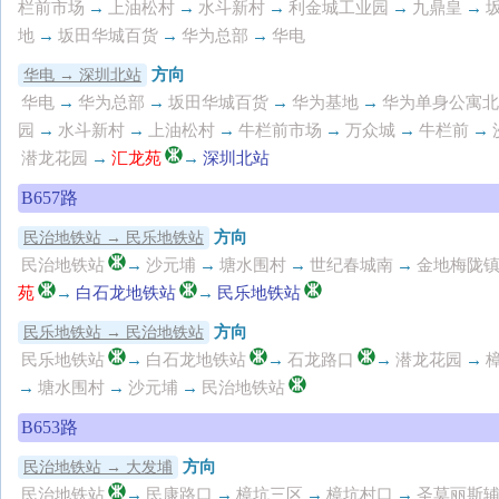
栏前市场
→
上油松村
→
水斗新村
→
利金城工业园
→
九鼎皇
→
地
→
坂田华城百货
→
华为总部
→
华电
方向
华电 → 深圳北站
华电
→
华为总部
→
坂田华城百货
→
华为基地
→
华为单身公寓北
园
→
水斗新村
→
上油松村
→
牛栏前市场
→
万众城
→
牛栏前
→
潜龙花园
→
汇龙苑
→
深圳北站
B657路
方向
民治地铁站 → 民乐地铁站
民治地铁站
→
沙元埔
→
塘水围村
→
世纪春城南
→
金地梅陇
苑
→
白石龙地铁站
→
民乐地铁站
方向
民乐地铁站 → 民治地铁站
民乐地铁站
→
白石龙地铁站
→
石龙路口
→
潜龙花园
→
→
塘水围村
→
沙元埔
→
民治地铁站
B653路
方向
民治地铁站 → 大发埔
民治地铁站
→
民康路口
→
樟坑三区
→
樟坑村口
→
圣莫丽斯