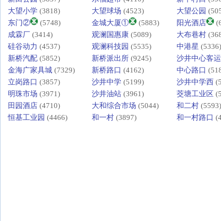
大望小学
(3818)
大望球场
(4523)
大望公园
(50
东门②
(5748)
金城大厦①
(5883)
阳光酒店
(
成霖厂
(3414)
观澜国惠康
(5089)
大布巷村
(36
硅谷动力
(4537)
观澜科技园
(5535)
中港星
(5336
新桥汽配
(5852)
新桥派出所
(9245)
沙井中心客运
金海广家具城
(7329)
新桥路口
(4162)
中心路口
(51
立岗路口
(3857)
沙井中学
(5199)
沙井中学西
(
明珠市场
(3971)
沙井油站
(3961)
茭塘工业区
(
田园酒店
(4710)
大和综合市场
(5044)
和二村
(5593
恒基工业园
(4466)
和一村
(3897)
和一村路口
(