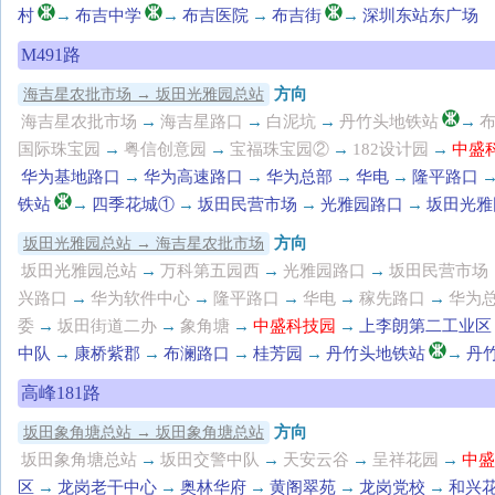
村
→
布吉中学
→
布吉医院
→
布吉街
→
深圳东站东广场
M491路
方向
海吉星农批市场 → 坂田光雅园总站
海吉星农批市场
→
海吉星路口
→
白泥坑
→
丹竹头地铁站
→
国际珠宝园
→
粤信创意园
→
宝福珠宝园②
→
182设计园
→
中盛
华为基地路口
→
华为高速路口
→
华为总部
→
华电
→
隆平路口
铁站
→
四季花城①
→
坂田民营市场
→
光雅园路口
→
坂田光雅
方向
坂田光雅园总站 → 海吉星农批市场
坂田光雅园总站
→
万科第五园西
→
光雅园路口
→
坂田民营市场
兴路口
→
华为软件中心
→
隆平路口
→
华电
→
稼先路口
→
华为
委
→
坂田街道二办
→
象角塘
→
中盛科技园
→
上李朗第二工业区
中队
→
康桥紫郡
→
布澜路口
→
桂芳园
→
丹竹头地铁站
→
丹
高峰181路
方向
坂田象角塘总站 → 坂田象角塘总站
坂田象角塘总站
→
坂田交警中队
→
天安云谷
→
呈祥花园
→
中盛
区
→
龙岗老干中心
→
奥林华府
→
黄阁翠苑
→
龙岗党校
→
和兴