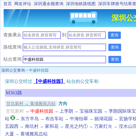
首页
网友评论
深圳通余额查询
深圳地铁路线图
深圳车牌摇号结果
深圳公
查换乘
从
到
查询
路线查询
查询
站台查询
查询
深圳公交查询
> 中盛科技园
深圳公交经过
【中盛科技园】
站台的公交车有:
M363路
方向
甘坑新村 → 黄埔雅苑总站
甘坑新村
→
中盛科技园
→
上李朗
→
宝福珠宝园
→
李朗国际珠宝
站
→
东方半岛
→
布吉车站
→
中海怡翠
→
丽湖花园
→
宏扬学
五园西
→
南坑村
→
家和花
→
星光之约①
→
万家灯火
→
滢水山
大厦
→
黄埔雅苑总站