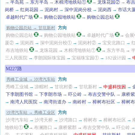
→
半岛苑
→
东方半岛
→
木棉湾地铁站①
→
龙珠花园②
→
布
岗桥
→
红岗花园
→
泥岗村
→
深中泥岗分校
→
泥岗西
→
市话大
卓越时代广场
→
购物公园地铁站
→
购物公园总站
方向
购物公园总站 → 甘坑新村
购物公园总站
→
购物公园地铁站
→
卓越时代广场
→
会展
厦②
→
泥岗西
→
深中泥岗分校①
→
泥岗村②
→
宝安北路口
→
布吉地铁站
→
龙珠花园
→
木棉湾地铁站①
→
东方半岛
→
三人民医院
→
李朗国际珠宝园
→
宝福珠宝园①
→
182设计园
→
M227路
方向
秀峰工业城 → 沙湾汽车站
秀峰工业城
→
凉帽村
→
甘坑村委
→
甘坑新村
→
中盛科技园
→
下李朗图书馆
→
下李朗市场
→
吓公岭
→
布吉交警中队
→
康桥紫
→
南湾人民医院
→
南湾街道办
→
南岭村
→
樟树布社区
→
樟树布
方向
沙湾汽车站 → 秀峰工业区
沙湾汽车站
→
沙湾天桥
→
沙湾路口
→
樟树布
→
樟树布社区
→
地铁站①
→
布澜路口
→
康桥紫郡
→
布吉交警中队
→
吓公岭