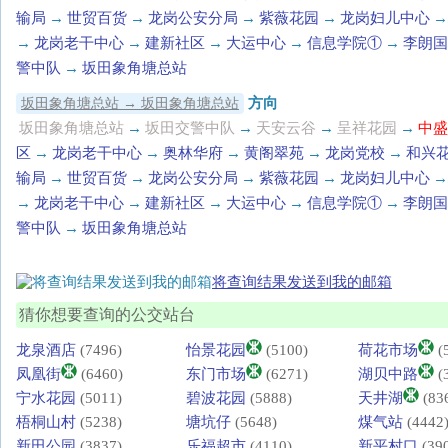
输局
→
世贸百货
→
龙岗公安分局
→
紫薇花园
→
龙岗妇儿中心
→
→
龙岗老干中心
→
建新社区
→
大运中心
→
信息学院①
→
李朗国
警中队
→
坂田象角塘总站
方向
坂田象角塘总站 → 坂田象角塘总站
坂田象角塘总站
→
坂田交警中队
→
天安云谷
→
呈祥花园
→
中盛
区
→
龙岗老干中心
→
奥林华府
→
黄阁翠苑
→
龙岗党校
→
和兴
输局
→
世贸百货
→
龙岗公安分局
→
紫薇花园
→
龙岗妇儿中心
→
→
龙岗老干中心
→
建新社区
→
大运中心
→
信息学院①
→
李朗国
警中队
→
坂田象角塘总站
将查询结果发送到我的邮箱
猜你想要查询的公交站台
龙泉酒店
(7496)
怡景花园
(5100)
荷花市场
(
凤凰街
(6460)
东门市场
(6271)
湖贝中路
(
宁水花园
(5011)
碧波花园
(5888)
天井湖
(83
梧桐山村
(5238)
塘坑仔
(5648)
煤气站
(4442
新田公园
(3837)
乐福超市
(4110)
新平村口
(39