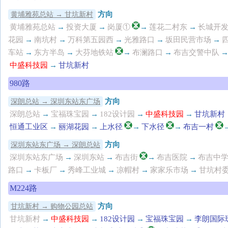
方向
黄埔雅苑总站 → 甘坑新村
黄埔雅苑总站
→
投资大厦
→
岗厦①
→
莲花二村东
→
长城开
花园
→
南坑村
→
万科第五园西
→
光雅路口
→
坂田民营市场
→
车站
→
东方半岛
→
大芬地铁站
→
布澜路口
→
布吉交警中队
中盛科技园
→
甘坑新村
980路
方向
深朗总站 → 深圳东站东广场
深朗总站
→
宝福珠宝园
→
182设计园
→
中盛科技园
→
甘坑新村
恒通工业区
→
丽湖花园
→
上水径
→
下水径
→
布吉一村
方向
深圳东站东广场 → 深朗总站
深圳东站东广场
→
深圳东站
→
布吉街
→
布吉医院
→
布吉中
路口
→
卡板厂
→
秀峰工业城
→
凉帽村
→
家家乐市场
→
甘坑村
M224路
方向
甘坑新村 → 购物公园总站
甘坑新村
→
中盛科技园
→
182设计园
→
宝福珠宝园
→
李朗国际