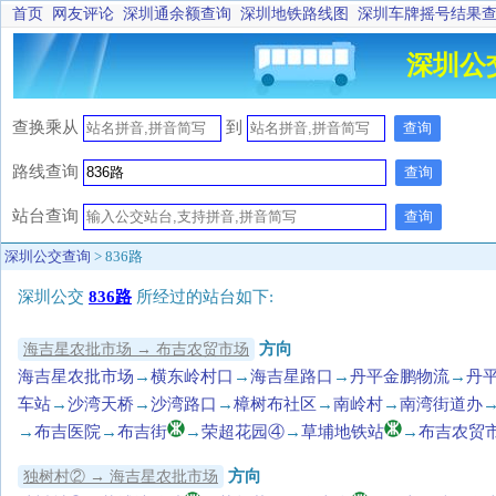
首页
网友评论
深圳通余额查询
深圳地铁路线图
深圳车牌摇号结果
深圳公
查换乘
从
到
查询
路线查询
查询
站台查询
查询
深圳公交查询
> 836路
深圳公交
836路
所经过的站台如下:
方向
海吉星农批市场 → 布吉农贸市场
海吉星农批市场
→
横东岭村口
→
海吉星路口
→
丹平金鹏物流
→
丹
车站
→
沙湾天桥
→
沙湾路口
→
樟树布社区
→
南岭村
→
南湾街道办
→
布吉医院
→
布吉街
→
荣超花园④
→
草埔地铁站
→
布吉农贸
方向
独树村② → 海吉星农批市场