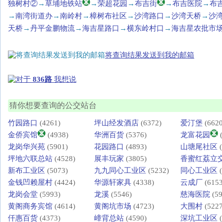
独树村②
→
草埔地铁站
→
荣超花园
→
布吉街
→
布吉医院
→
布
→
南湾街道办
→
南岭村
→
樟树布社区
→
沙湾路口
→
沙湾天桥
→
沙
天桥
→
丹平金鹏物流
→
海吉星路口
→
横东岭村口
→
海吉星农批市
将查询结果发送到我的邮箱
对于
836路
我想说
猜你想要查询的公交站台
竹园路口
(4261)
坪山经发酒店
(6372)
爱汀堡
(6620
金侨宾馆
(4938)
华洲百货
(5376)
龙富花园
(
龙岗华兴苑
(5901)
花园路口
(4893)
山塘尾社区
(
坪地六联总站
(4528)
展丰玩家
(3805)
香蜜红荔立
新布工业区
(5073)
九九同心工业区
(5232)
同心工业区
(
金钱凹赖屋村
(4424)
华源轩家具
(4338)
云成厂
(6153
龙岗会堂
(5993)
龙溪
(5546)
慈海医院
(59
黄阁商务宾馆
(4614)
黄阁坑市场
(4723)
大围村
(5227
仟惠百货
(4373)
嶂背总站
(4590)
深坑工业区
(