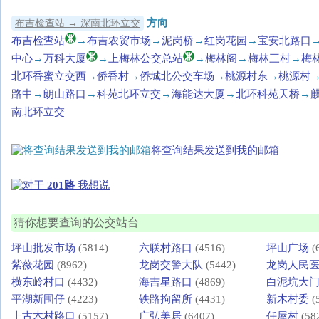
方向
布吉检查站 → 深南北环立交
布吉检查站
→
布吉农贸市场
→
泥岗桥
→
红岗花园
→
宝安北路口
中心
→
万科大厦
→
上梅林公交总站
→
梅林阁
→
梅林三村
→
梅
北环香蜜立交西
→
侨香村
→
侨城北公交车场
→
桃源村东
→
桃源村
路中
→
朗山路口
→
科苑北环立交
→
海能达大厦
→
北环科苑天桥
→
南北环立交
将查询结果发送到我的邮箱
对于
201路
我想说
猜你想要查询的公交站台
坪山批发市场
(5814)
六联村路口
(4516)
坪山广场
(
紫薇花园
(8962)
龙岗交警大队
(5442)
龙岗人民
横东岭村口
(4432)
海吉星路口
(4869)
白泥坑大
平湖新围仔
(4223)
铁路拘留所
(4431)
新木村委
(
上古木村路口
(5157)
广弘美居
(6407)
任屋村
(58