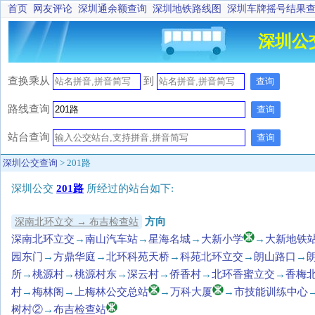
首页
网友评论
深圳通余额查询
深圳地铁路线图
深圳车牌摇号结果
深圳公
查换乘
从
到
查询
路线查询
查询
站台查询
查询
深圳公交查询
> 201路
深圳公交
201路
所经过的站台如下:
方向
深南北环立交 → 布吉检查站
深南北环立交
→
南山汽车站
→
星海名城
→
大新小学
→
大新地铁
园东门
→
方鼎华庭
→
北环科苑天桥
→
科苑北环立交
→
朗山路口
→
所
→
桃源村
→
桃源村东
→
深云村
→
侨香村
→
北环香蜜立交
→
香梅
村
→
梅林阁
→
上梅林公交总站
→
万科大厦
→
市技能训练中心
树村②
→
布吉检查站