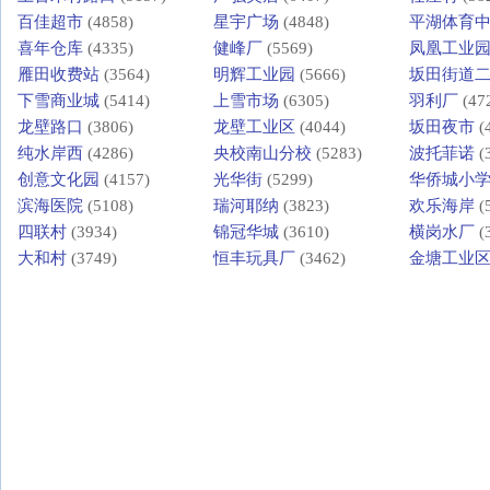
百佳超市
(4858)
星宇广场
(4848)
平湖体育
喜年仓库
(4335)
健峰厂
(5569)
凤凰工业
雁田收费站
(3564)
明辉工业园
(5666)
坂田街道
下雪商业城
(5414)
上雪市场
(6305)
羽利厂
(47
龙壁路口
(3806)
龙壁工业区
(4044)
坂田夜市
(
纯水岸西
(4286)
央校南山分校
(5283)
波托菲诺
(
创意文化园
(4157)
光华街
(5299)
华侨城小
滨海医院
(5108)
瑞河耶纳
(3823)
欢乐海岸
(
四联村
(3934)
锦冠华城
(3610)
横岗水厂
(
大和村
(3749)
恒丰玩具厂
(3462)
金塘工业